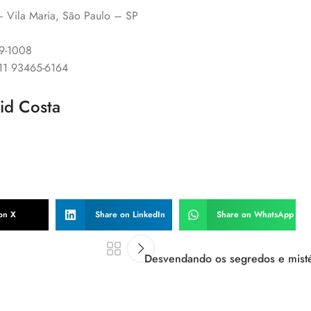
 – Vila Maria, São Paulo – SP
89-1008
 11 93465-6164
vid Costa
on X
Share on LinkedIn
Share on WhatsApp
Desvendando os segredos e misté