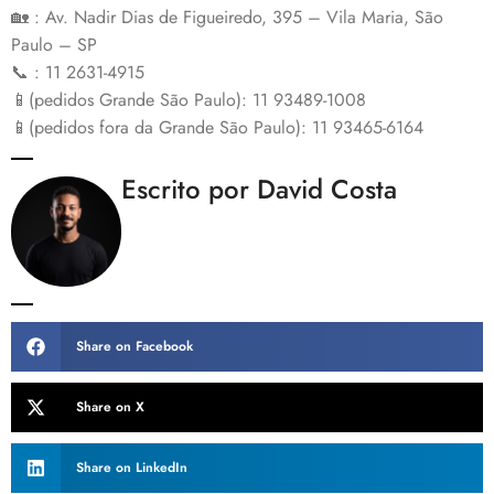
🏡 : Av. Nadir Dias de Figueiredo, 395 – Vila Maria, São
Paulo – SP
📞 : 11 2631-4915
📱(pedidos Grande São Paulo): 11 93489-1008
📱(pedidos fora da Grande São Paulo): 11 93465-6164
Escrito por David Costa
Share on Facebook
Share on X
Share on LinkedIn