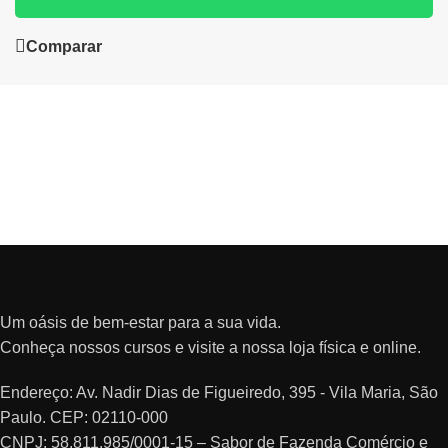
Comparar
Um oásis de bem-estar para a sua vida.
Conheça nossos cursos e visite a nossa loja física e online.
Endereço: Av. Nadir Dias de Figueiredo, 395 - Vila Maria, São
Paulo. CEP: 02110-000
CNPJ: 58.811.985/0001-15 – Sabor de Fazenda Comércio e