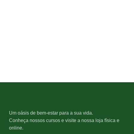
Um oásis de bem-estar para a sua vida.
Conheça nossos cursos e visite a nossa loja física e
online.