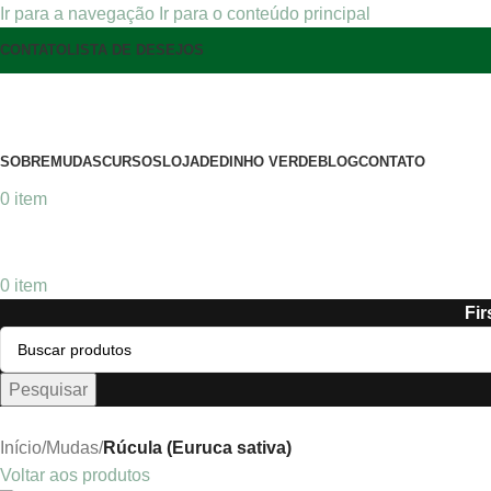
Ir para a navegação
Ir para o conteúdo principal
CONTATO
LISTA DE DESEJOS
SOBRE
MUDAS
CURSOS
LOJA
DEDINHO VERDE
BLOG
CONTATO
0
item
0
item
Fir
Pesquisar
Início
/
Mudas
/
Rúcula (Euruca sativa)
Voltar aos produtos