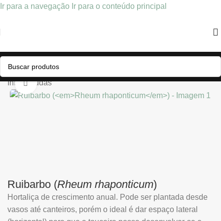
Ir para a navegação
Ir para o conteúdo principal
Início
/
Mudas
Clique para ampliar
Ruibarbo (
Rheum rhaponticum
)
Hortaliça de crescimento anual. Pode ser plantada desde
vasos até canteiros, porém o ideal é dar espaço lateral