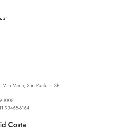
.br
 – Vila Maria, São Paulo – SP
89-1008
 11 93465-6164
vid Costa