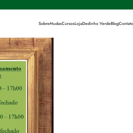
 Funcionamento
ento do viveiro neste feriado.
Sobre
Mudas
Cursos
Loja
Dedinho Verde
Blog
Contat