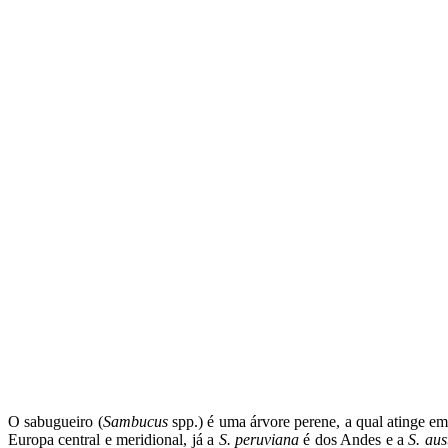
O sabugueiro (
Sambucus
spp.) é uma árvore perene, a qual atinge em
Europa central e meridional, já a
S. peruviana
é dos Andes e a
S. aus