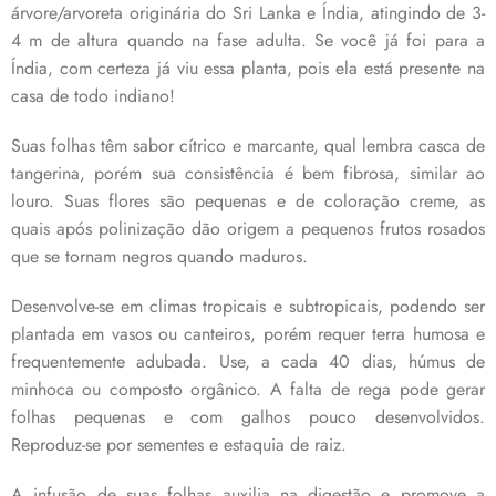
árvore/arvoreta originária do Sri Lanka e Índia, atingindo de 3-
4 m de altura quando na fase adulta. Se você já foi para a
Índia, com certeza já viu essa planta, pois ela está presente na
casa de todo indiano!
Suas folhas têm sabor cítrico e marcante, qual lembra casca de
tangerina, porém sua consistência é bem fibrosa, similar ao
louro. Suas flores são pequenas e de coloração creme, as
quais após polinização dão origem a pequenos frutos rosados
que se tornam negros quando maduros.
Desenvolve-se em climas tropicais e subtropicais, podendo ser
plantada em vasos ou canteiros, porém requer terra humosa e
frequentemente adubada. Use, a cada 40 dias, húmus de
minhoca ou composto orgânico. A falta de rega pode gerar
folhas pequenas e com galhos pouco desenvolvidos.
Reproduz-se por sementes e estaquia de raiz.
A infusão de suas folhas auxilia na digestão e promove a