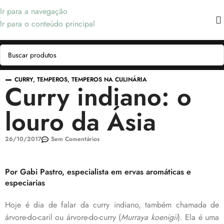
Ir para a navegação
Ir para o conteúdo principal
CURRY
,
TEMPEROS
,
TEMPEROS NA CULINÁRIA
Curry indiano: o
louro da Ásia
26/10/2017
Sem Comentários
Por Gabi Pastro, especialista em ervas aromáticas e
especiarias
Hoje é dia de falar da curry indiano, também chamada de
árvore-do-caril ou árvore-do-curry (
Murraya koenigii
). Ela é uma