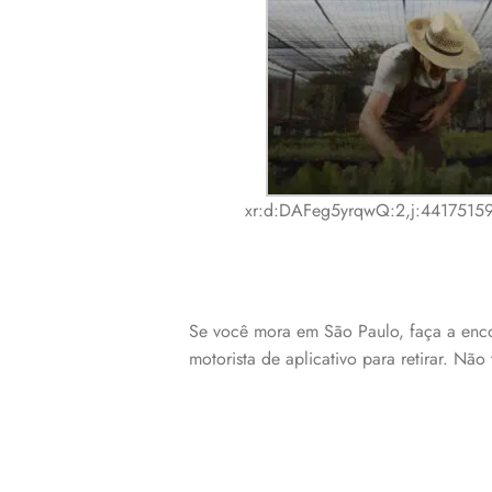
xr:d:DAFeg5yrqwQ:2,j:4417515
Se você mora em São Paulo, faça a enco
motorista de aplicativo para retirar. N