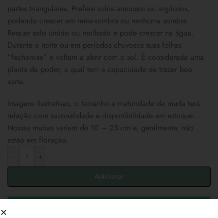
partes triangulares. Prefere solos arenosos ou argilosos,
podendo crescer em meia-sombra ou nenhuma sombra.
Requer solo úmido ou molhado e pode crescer na água.
Durante a noite ou em períodos chuvosos suas folhas
“fecham-se” e voltam a abrir com o sol. É considerada uma
planta de poder, a qual tem a capacidade de trazer boa
sorte.
Imagens ilustrativas, o tamanho e maturidade da muda terá
relação com sazonalidade e disponibilidade em estoque.
Nossas mudas variam de 10 – 25 cm e, geralmente, não
estão em floração.
-
+
Adicionar
Solicitar Orçamento