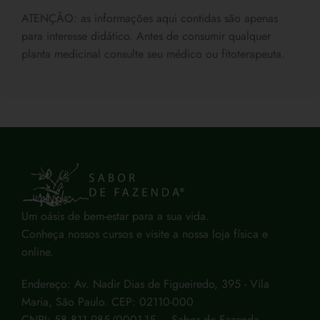
ATENÇÃO: as informações aqui contidas são apenas
para interesse didático. Antes de consumir qualquer
planta medicinal consulte seu médico ou fitoterapeuta.
Um oásis de bem-estar para a sua vida.
Conheça nossos cursos e visite a nossa loja física e
online.
Endereço: Av. Nadir Dias de Figueiredo, 395 - Vila
Maria, São Paulo. CEP: 02110-000
CNPJ: 58.811.985/0001-15 – Sabor de Fazenda