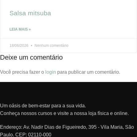
Salsa mitsuba
LEIA MAIS »
18/06/2026
Nenhum comentário
Deixe um comentário
Você precisa fazer o
login
para publicar um comentário.
Um oásis de bem-estar para a sua vida.
Conheça nossos cursos e visite a nossa loja física e online.
Endereço: Av. Nadir Dias de Figueiredo, 395 - Vila Maria, São
Paulo. CEP: 02110-000