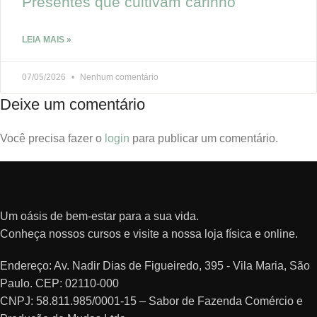
Presentes que cultivam carinho
LEIA MAIS »
07/05/2026
Nenhum comentário
Deixe um comentário
Você precisa fazer o
login
para publicar um comentário.
Um oásis de bem-estar para a sua vida.
Conheça nossos cursos e visite a nossa loja física e online.
Endereço: Av. Nadir Dias de Figueiredo, 395 - Vila Maria, São
Paulo. CEP: 02110-000
CNPJ: 58.811.985/0001-15 – Sabor de Fazenda Comércio e