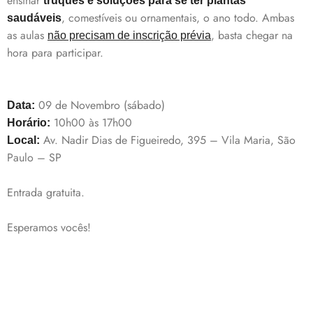
ensinar
truques e soluções para se ter plantas
, comestíveis ou ornamentais, o ano todo. Ambas
saudáveis
as aulas
, basta chegar na
não precisam de inscrição prévia
hora para participar.
09 de Novembro (sábado)
Data:
10h00 às 17h00
Horário:
Av. Nadir Dias de Figueiredo, 395 – Vila Maria, São
Local:
Paulo – SP
Entrada gratuita.
Esperamos vocês!