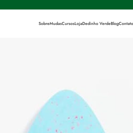
Sobre
Mudas
Cursos
Loja
Dedinho Verde
Blog
Contat