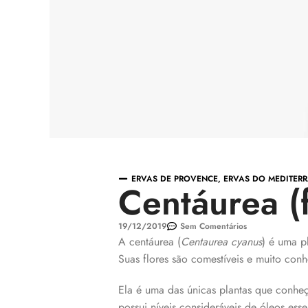
ERVAS DE PROVENCE
,
ERVAS DO MEDITER
Centáurea (f
19/12/2019
Sem Comentários
A centáurea (
Centaurea cyanus
) é uma p
Suas flores são comestíveis e muito con
Ela é uma das únicas plantas que conheço
possui níveis consideráveis de óleos esse