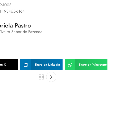
89-1008
 11 93465-6164
riela Pastro
Viveiro Sabor de Fazenda
on X
Share on LinkedIn
Share on WhatsApp