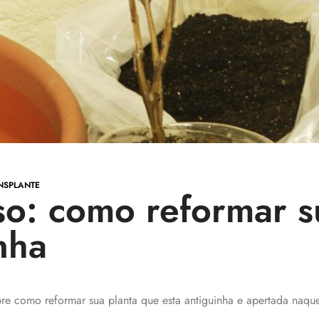
NSPLANTE
so: como reformar s
nha
bre como reformar sua planta que esta antiguinha e apertada naqu