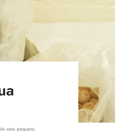
ua
ele vaso pequeno.