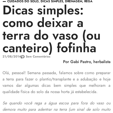
CUIDADOS DO SOLO
,
DICAS SIMPLES
,
DRENAGEM
,
REGA
Dicas simples:
como deixar a
terra do vaso (ou
canteiro) fofinha
21/08/2014
Sem Comentários
Por Gabi Pastro, herbalista
Olá, pessoal! Semana passada, falamos sobre como preparar
a terra para fazer o plantio/transplante e a adubação e hoje
vamos dar algumas dicas bem simples que melhoram a
qualidade física do solo da nossa horta já estabelecida.
Se quando você rega a água escoa para fora do vaso ou
demora muito para adentrar na terra (um sinal de solo muito