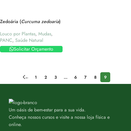
Zedoária (
Curcuma zedoaria
)
Louco por Plantas
,
Mudas
,
PANC
,
Saúde Natural
Solicitar Orçamento
←
1
2
3
…
6
7
8
9
Um oásis de bem-estar para a sua vida.
Conheça nossos cursos e visite a nossa loja física e
online.