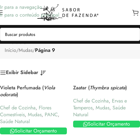
Ir para a navegação
Ir para o conteúdo principal
Mudas
Início
/
Mudas
/
Página 9
Exibir Sidebar
Violeta Perfumada (
Viola
Zaatar (
Thymbra spicata
)
odorata
)
Chef de Cozinha
,
Ervas e
Chef de Cozinha
,
Flores
Temperos
,
Mudas
,
Saúde
Comestíveis
,
Mudas
,
PANC
,
Natural
Saúde Natural
Solicitar Orçamento
Solicitar Orçamento