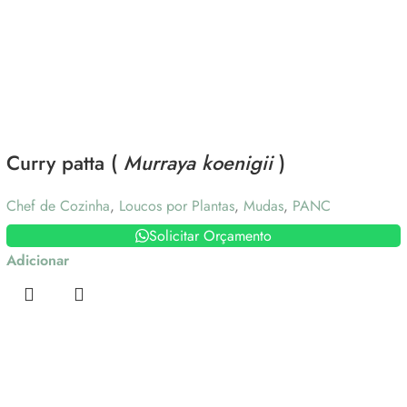
Curry patta (
Murraya koenigii
)
Chef de Cozinha
,
Loucos por Plantas
,
Mudas
,
PANC
Solicitar Orçamento
Adicionar