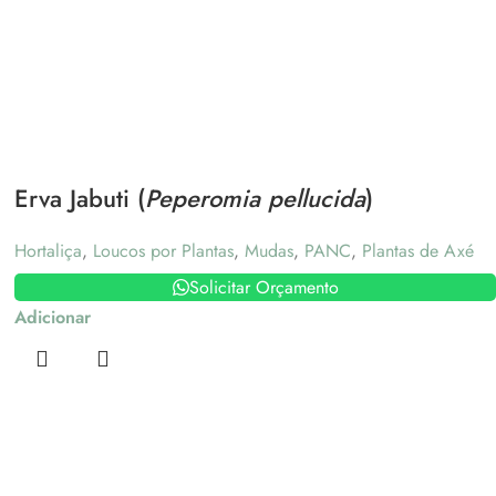
Erva Jabuti (
Peperomia pellucida
)
Hortaliça
,
Loucos por Plantas
,
Mudas
,
PANC
,
Plantas de Axé
Solicitar Orçamento
Adicionar