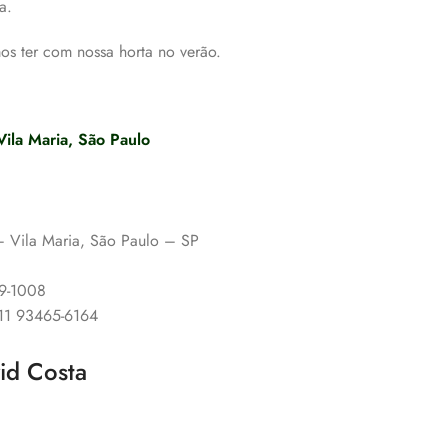
a.
s ter com nossa horta no verão.
Vila Maria, São Paulo
 – Vila Maria, São Paulo – SP
89-1008
 11 93465-6164
vid Costa