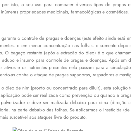
s, por isto, o seu uso para combater diversos tipos de pragas 
 inúmeras propriedades medicinais, farmacológicas e cosméticas.
garante o controle de pragas e doenças (este efeito ainda está em
 sementes, e em menor concentração nas folhas, e somente dep
eis. O bagaço restante (após a extração do óleo) é o que cham
mo adubo e insumo para controle de pragas e doenças. Após um 
os ativos e os nutrientes presentes nela passam para a circulação
egendo-as contra o ataque de pragas sugadoras, raspadores e masti
 o óleo de nim (pronto ou concentrado para diluir), esta solução 
A aplicação pode ser realizada como prevenção ou quando a praga 
ulverizador e deve ser realizada debaixo para cima (direção caul
ioria, na parte debaixo das folhas. Se aplicarmos o inseticida (de
ais suscetível aos ataques livre do produto.