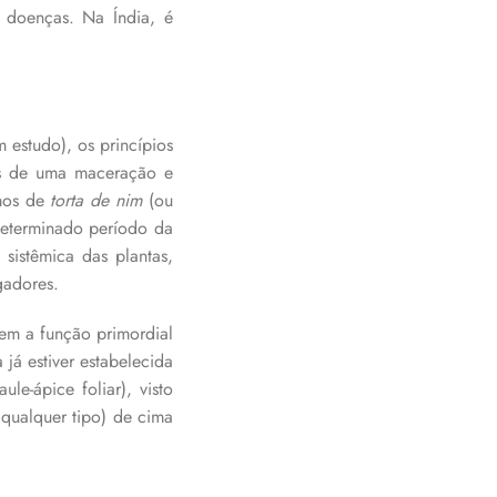
e doenças. Na Índia, é
 estudo), os princípios
ois de uma maceração e
amos de
torta de nim
(ou
determinado período da
 sistêmica das plantas,
gadores.
tem a função primordial
já estiver estabelecida
e-ápice foliar), visto
 qualquer tipo) de cima