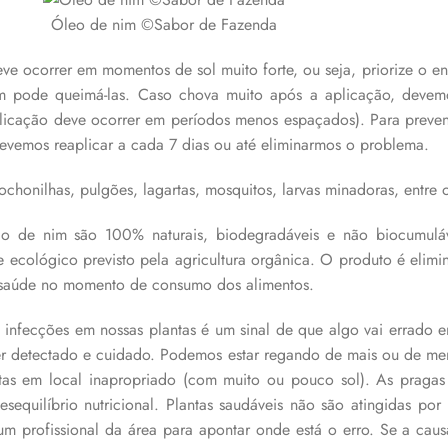
Óleo de nim ©Sabor de Fazenda
e ocorrer em momentos de sol muito forte, ou seja, priorize o ent
m pode queimá-las. Caso chova muito após a aplicação, devemo
aplicação deve ocorrer em períodos menos espaçados). Para preve
evemos reaplicar a cada 7 dias ou até eliminarmos o problema.
chonilhas, pulgões, lagartas, mosquitos, larvas minadoras, entre o
o de nim são 100% naturais, biodegradáveis e não biocumuláv
e ecológico previsto pela
agricultura orgânica. O produto é elim
à saúde no momento de consumo dos alimentos.
infecções em nossas plantas é um sinal de que algo vai errado e
 ser detectado e cuidado. Podemos estar regando de mais ou de m
as em local inapropriado (com muito ou pouco sol). As pragas
sequilíbrio nutricional. Plantas saudáveis não são atingidas po
 um profissional da área para apontar onde está o erro. Se a cau