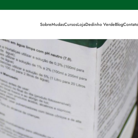
Sobre
Mudas
Cursos
Loja
Dedinho Verde
Blog
Contat