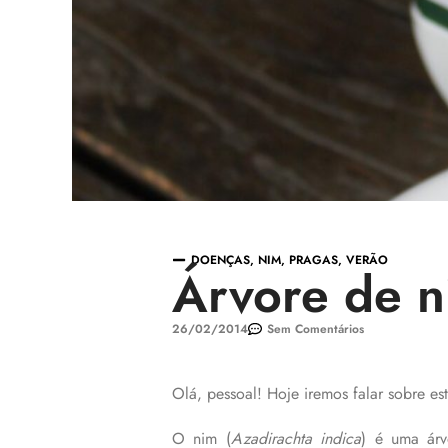
DOENÇAS
,
NIM
,
PRAGAS
,
VERÃO
Árvore de 
26/02/2014
Sem Comentários
Olá, pessoal! Hoje iremos falar sobre est
O nim (
Azadirachta indica
) é uma árv