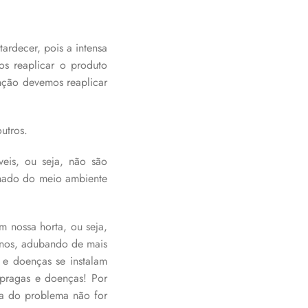
ardecer, pois a intensa
s reaplicar o produto
nção devemos reaplicar
utros.
eis, ou seja, não são
inado do meio ambiente
m nossa horta, ou seja,
enos, adubando de mais
 e doenças se instalam
r pragas e doenças! Por
sa do problema não for