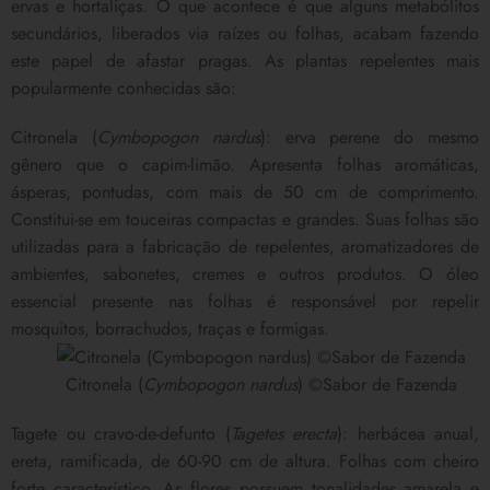
ervas e hortaliças. O que acontece é que alguns metabólitos
secundários, liberados via raízes ou folhas, acabam fazendo
este papel de afastar pragas. As plantas repelentes mais
popularmente conhecidas são:
Citronela (
Cymbopogon nardus
): erva perene do mesmo
gênero que o capim-limão. Apresenta folhas aromáticas,
ásperas, pontudas, com mais de 50 cm de comprimento.
Constitui-se em touceiras compactas e grandes. Suas folhas são
utilizadas para a fabricação de repelentes, aromatizadores de
ambientes, sabonetes, cremes e outros produtos. O óleo
essencial presente nas folhas é responsável por repelir
mosquitos, borrachudos, traças e formigas.
Citronela (
Cymbopogon nardus
) ©Sabor de Fazenda
Tagete ou cravo-de-defunto (
Tagetes erecta
): herbácea anual,
ereta, ramificada, de 60-90 cm de altura. Folhas com cheiro
forte característico. As flores possuem tonalidades amarela e