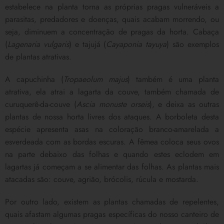
estabelece na planta torna as próprias pragas vulneráveis a
parasitas, predadores e doenças, quais acabam morrendo, ou
seja, diminuem a concentração de pragas da horta. Cabaça
(
Lagenaria vulgaris
) e tajujá (
Cayaponia tayuya
) são exemplos
de plantas atrativas.
A capuchinha (
Tropaeolum majus
) também é uma planta
atrativa, ela atrai a lagarta da couve, também chamada de
curuquerê-da-couve (
Ascia monuste orseis
), e deixa as outras
plantas de nossa horta livres dos ataques. A borboleta desta
espécie apresenta asas na coloração branco-amarelada a
esverdeada com as bordas escuras. A fêmea coloca seus ovos
na parte debaixo das folhas e quando estes eclodem em
lagartas já começam a se alimentar das folhas. As plantas mais
atacadas são: couve, agrião, brócolis, rúcula e mostarda.
Por outro lado, existem as plantas chamadas de repelentes,
quais afastam algumas pragas específicas do nosso canteiro de