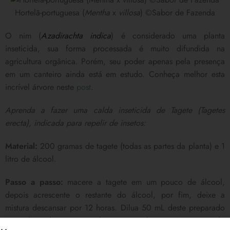
Hortelã-portuguesa (
Mentha
x
villosa
) ©Sabor de Fazenda
O nim (
Azadirachta indica
) é considerado uma planta
inseticida, sua forma processada é muito difundida na
agricultura orgânica. Porém, seu poder apenas pela presença
em um canteiro ainda está em estudo. Conheça melhor esta
incrível árvore neste
post
.
Aprenda a fazer uma calda inseticida de Tagete (Tagetes
erecta), indicada para repelir de insetos:
Material:
200 gramas de tagete (todas as partes da planta) e 1
litro de álcool.
Passo a passo:
macere a tagete em um pouco de álcool,
depois acrescente o restante do álcool, por fim, deixe a
mistura descansar por 12 horas. Dilua 50 mL deste preparado
em 1 litro de água e pulverize nas plantas. O restante do