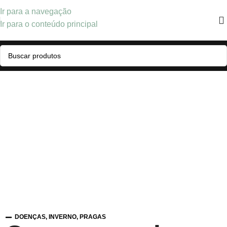
Ir para a navegação
Ir para o conteúdo principal
DOENÇAS
,
INVERNO
,
PRAGAS