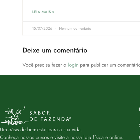
LEIA MAIS »
15/07/2026
Nenhum comentário
Deixe um comentário
Você precisa fazer o
login
para publicar um comentário
Um oásis de bem-estar para a sua vida.
Conheça nossos cursos e visite a nossa loja física e online.