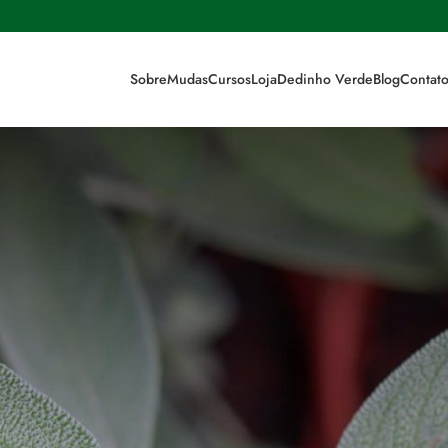
Sobre
Mudas
Cursos
Loja
Dedinho Verde
Blog
Contat