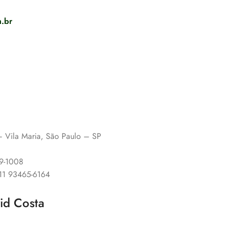
.br
 – Vila Maria, São Paulo – SP
89-1008
 11 93465-6164
vid Costa