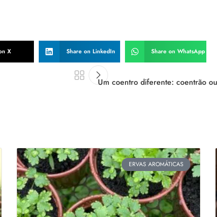
on X
Share on LinkedIn
Share on WhatsApp
Um coentro diferente: coentrão ou
ERVAS AROMÁTICAS