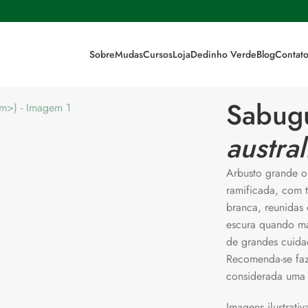
Sobre
Mudas
Cursos
Loja
Dedinho Verde
Blog
Contat
Sabugu
austral
Arbusto grande ou
ramificada, com t
branca, reunidas 
escura quando ma
de grandes cuidad
Recomenda-se faz
considerada uma 
Imagens ilustrat