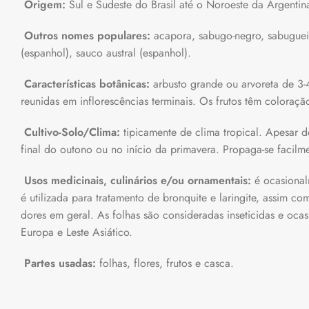
Origem:
Sul e Sudeste do Brasil até o Noroeste da Argentin
Outros nomes populares:
acapora, sabugo-negro, sabugueiro
(espanhol), sauco austral (espanhol).
Características botânicas:
arbusto grande ou arvoreta de 3-4
reunidas em inflorescências terminais. Os frutos têm coloraç
Cultivo-Solo/Clima:
tipicamente de clima tropical. Apesar 
final do outono ou no início da primavera. Propaga-se facilm
Usos medicinais, culinários e/ou ornamentais:
é ocasional
é utilizada para tratamento de bronquite e laringite, assim c
dores em geral. As folhas são consideradas inseticidas e oc
Europa e Leste Asiático.
Partes usadas:
folhas, flores, frutos e casca.