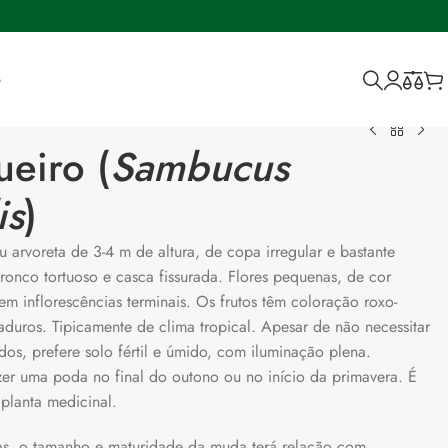
o
eiro (
Sambucus
is
)
 arvoreta de 3-4 m de altura, de copa irregular e bastante
ronco tortuoso e casca fissurada. Flores pequenas, de cor
em inflorescências terminais. Os frutos têm coloração roxo-
duros. Tipicamente de clima tropical. Apesar de não necessitar
os, prefere solo fértil e úmido, com iluminação plena.
er uma poda no final do outono ou no início da primavera. É
planta medicinal.
ivas, o tamanho e maturidade da muda terá relação com