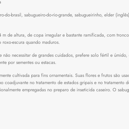
a
-do-brasil, sabugueiro-do-rio-grande, sabugueirinho, elder (inglês),
 m de altura, de copa irregular e bastante ramificada, com tronco
ão roxo-escura quando maduros.
de não necessitar de grandes cuidados, prefere solo fértil e úmi
ente por sementes ou estacas.
mente cultivada para fins ornamentais. Suas flores e frutos são usa
omo coadjuvante no tratamento de estados gripais e no tratamento d
asionalmente empregadas no preparo de inseticida caseiro. O sab