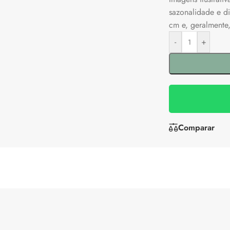
sazonalidade e d
cm e, geralmente
-
+
Comparar