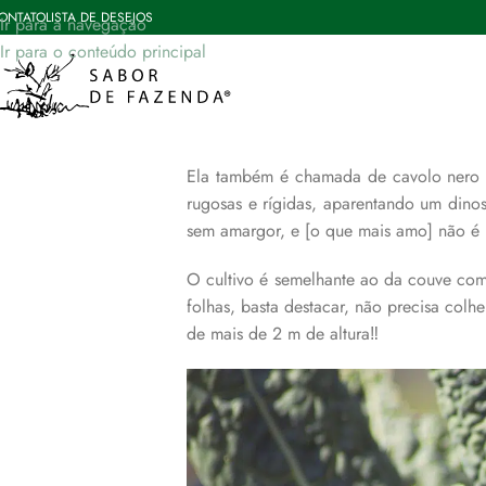
A queridinh
ONTATO
LISTA DE DESEJOS
Ir para a navegação
Ir para o conteúdo principal
12/09/2019
Sem Comentários
Mais uma queridinha está de volta ao no
Ela também é chamada de cavolo nero 
rugosas e rígidas, aparentando um dino
sem amargor, e [o que mais amo] não é 
O cultivo é semelhante ao da couve comu
folhas, basta destacar, não precisa colhe
de mais de 2 m de altura‼️