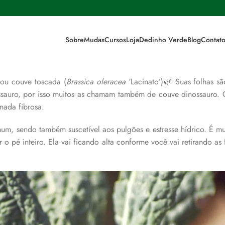
a couve black
Sobre
Mudas
Cursos
Loja
Dedinho Verde
Blog
Contat
sso estoque, a couve black!
ou couve toscada (
Brassica oleracea
‘Lacinato’)🌿 Suas folhas s
ssauro, por isso muitos as chamam também de couve dinossauro. O
nada fibrosa.
m, sendo também suscetível aos pulgões e estresse hídrico. É mui
r o pé inteiro. Ela vai ficando alta conforme você vai retirando as 