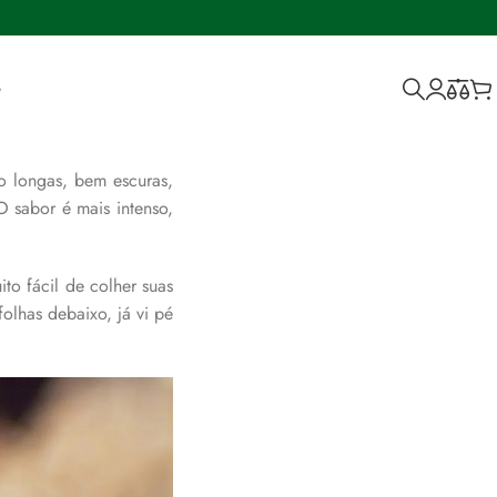
Por Gabi Pastro, herbalista
o
ão longas, bem escuras,
 sabor é mais intenso,
to fácil de colher suas
folhas debaixo, já vi pé