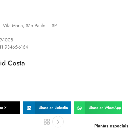
 – Vila Maria, São Paulo – SP
89-1008
 11 93465-6164
vid Costa
on X
Share on LinkedIn
Share on WhatsApp
Plantas especia