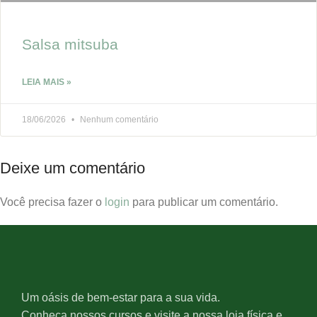
Salsa mitsuba
LEIA MAIS »
18/06/2026
Nenhum comentário
Deixe um comentário
Você precisa fazer o
login
para publicar um comentário.
Um oásis de bem-estar para a sua vida.
Conheça nossos cursos e visite a nossa loja física e