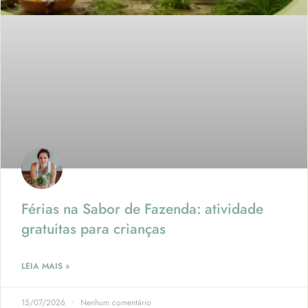
Férias na Sabor de Fazenda: atividade
gratuitas para crianças
LEIA MAIS »
15/07/2026
Nenhum comentário