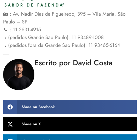
🏡 : Av. Nadir Dias de Figueiredo, 395 – Vila Maria, São
Paulo – SP
📞 : 11 2631-4915
📱(pedidos Grande São Paulo): 11 93489-1008
📱(pedidos fora da Grande São Paulo): 11 93465-6164
Escrito por David Costa
Share on Facebook
Share on X