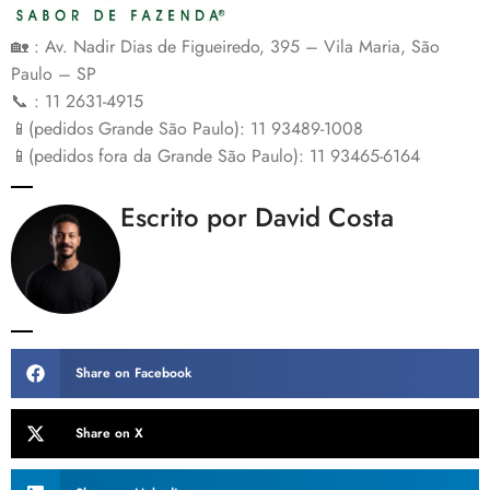
🏡 : Av. Nadir Dias de Figueiredo, 395 – Vila Maria, São
Paulo – SP
📞 : 11 2631-4915
📱(pedidos Grande São Paulo): 11 93489-1008
📱(pedidos fora da Grande São Paulo): 11 93465-6164
Escrito por David Costa
Share on Facebook
Share on X