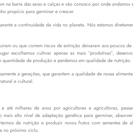
ram na barra das saias e calças e vão conosco por onde andamos e
nho propício para germinar e crescer.
garante a continuidade da vida no planeta. Nós estamos diretame
guiram ou que correm riscos de extinção deixaram aos poucos de 
ugar escolhemos cultivar apenas as mais “produtivas”, desenv
m quantidade de produção e perdemos em qualidade de nutrição.
osamente a gerações, que garantem a qualidade de nossa alimenta
atural e cultural.
e até milhares de anos por agricultores e agricultoras, pass
no mais alto nível de adaptação genética para germinar, absorv
termos de nutrição e produzir novos frutos com sementes de al
a no próximo ciclo.