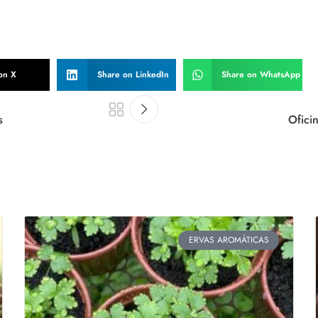
on X
Share on LinkedIn
Share on WhatsApp
s
Ofici
ERVAS AROMÁTICAS