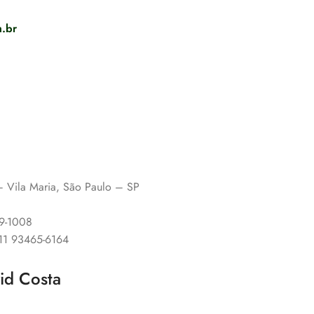
.br
 – Vila Maria, São Paulo – SP
89-1008
 11 93465-6164
vid Costa