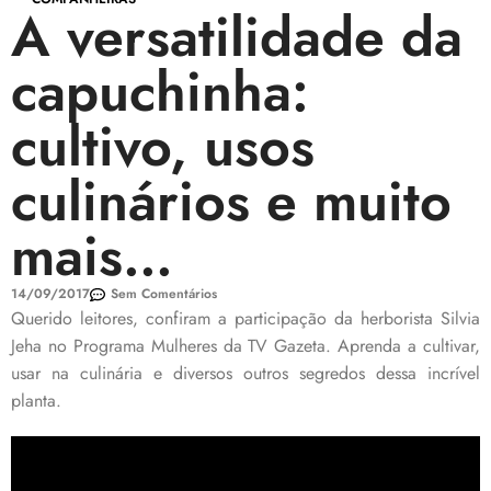
A versatilidade da
capuchinha:
cultivo, usos
culinários e muito
mais…
14/09/2017
Sem Comentários
Querido leitores, confiram a participação da herborista Silvia
Jeha no Programa Mulheres da TV Gazeta. Aprenda a cultivar,
usar na culinária e diversos outros segredos dessa incrível
planta.