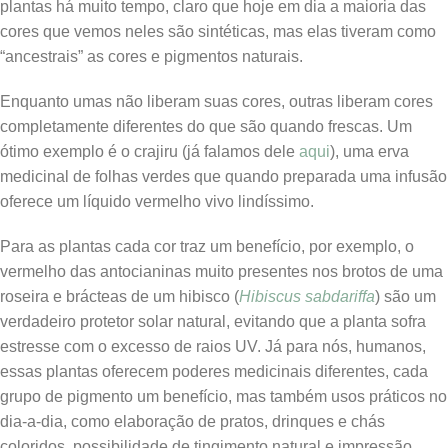
plantas há muito tempo, claro que hoje em dia a maioria das
cores que vemos neles são sintéticas, mas elas tiveram como
“ancestrais” as cores e pigmentos naturais.
Enquanto umas não liberam suas cores, outras liberam cores
completamente diferentes do que são quando frescas. Um
ótimo exemplo é o crajiru (já falamos dele
aqui
), uma erva
medicinal de folhas verdes que quando preparada uma infusão
oferece um líquido vermelho vivo lindíssimo.
Para as plantas cada cor traz um benefício, por exemplo, o
vermelho das antocianinas muito presentes nos brotos de uma
roseira e brácteas de um hibisco (
Hibiscus sabdariffa
) são um
verdadeiro protetor solar natural, evitando que a planta sofra
estresse com o excesso de raios UV. Já para nós, humanos,
essas plantas oferecem poderes medicinais diferentes, cada
grupo de pigmento um benefício, mas também usos práticos no
dia-a-dia, como elaboração de pratos, drinques e chás
coloridos, possibilidade de tingimento natural e impressão