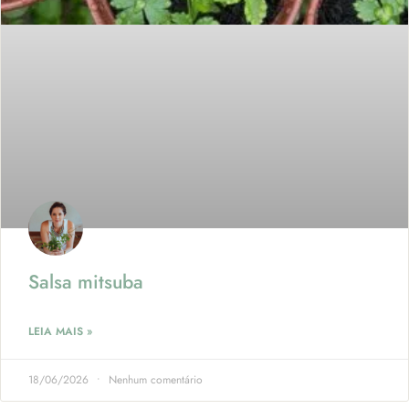
Salsa mitsuba
LEIA MAIS »
18/06/2026
Nenhum comentário