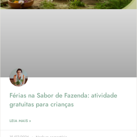
Férias na Sabor de Fazenda: atividade
gratuitas para crianças
LEIA MAIS »