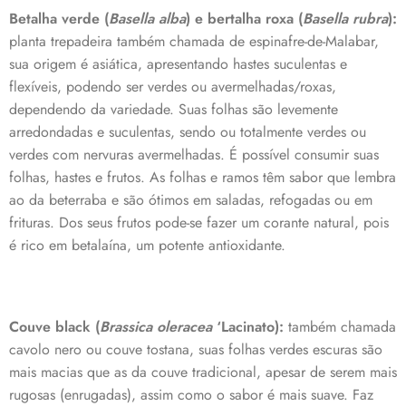
Betalha verde (
Basella alba
) e bertalha roxa (
Basella rubra
):
planta trepadeira também chamada de espinafre-de-Malabar,
sua origem é asiática, apresentando hastes suculentas e
flexíveis, podendo ser verdes ou avermelhadas/roxas,
dependendo da variedade. Suas folhas são levemente
arredondadas e suculentas, sendo ou totalmente verdes ou
verdes com nervuras avermelhadas. É possível consumir suas
folhas, hastes e frutos. As folhas e ramos têm sabor que lembra
ao da beterraba e são ótimos em saladas, refogadas ou em
frituras. Dos seus frutos pode-se fazer um corante natural, pois
é rico em betalaína, um potente antioxidante.
Couve black (
Brassica oleracea
‘Lacinato):
também chamada
cavolo nero ou couve tostana, suas folhas verdes escuras são
mais macias que as da couve tradicional, apesar de serem mais
rugosas (enrugadas), assim como o sabor é mais suave. Faz