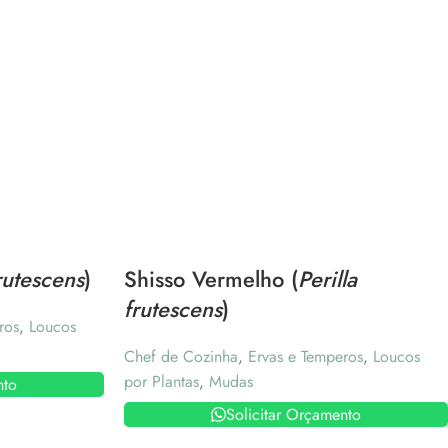
frutescens
)
Shisso Vermelho (
Perilla
frutescens
)
ros
,
Loucos
Chef de Cozinha
,
Ervas e Temperos
,
Loucos
por Plantas
,
Mudas
nto
Solicitar Orçamento