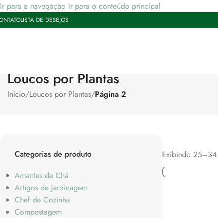
Ir para a navegação
Ir para o conteúdo principal
ONTATO
LISTA DE DESEJOS
Loucos por Plantas
Início
/
Loucos por Plantas
/
Página 2
Categorias de produto
Exibindo 25–34 
Amantes de Chá
Artigos de Jardinagem
Chef de Cozinha
Compostagem