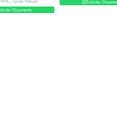
PANC
,
Saúde Natural
Solicitar Orçame
olicitar Orçamento