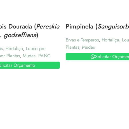
is Dourada (
Pereskia
Pimpinela (
Sanguisorb
r.
godseffiana
)
Ervas e Temperos
,
Hortaliça
,
Lou
Plantas
,
Mudas
is
,
Hortaliça
,
Louco por
or Plantas
,
Mudas
,
PANC
Solicitar Orçame
olicitar Orçamento