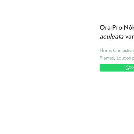
Ora-Pro-Nób
aculeata
va
Flores Comestíve
Plantas
,
Loucos p
S