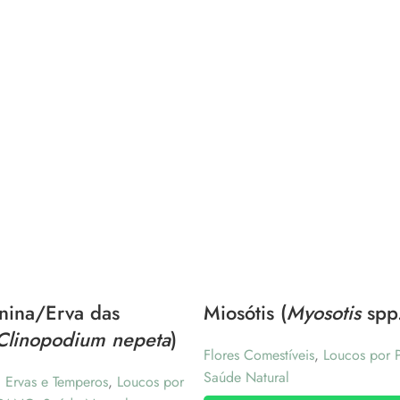
nina/Erva das
Miosótis (
Myosotis
spp
Clinopodium nepeta
)
Flores Comestíveis
,
Loucos por P
Saúde Natural
,
Ervas e Temperos
,
Loucos por