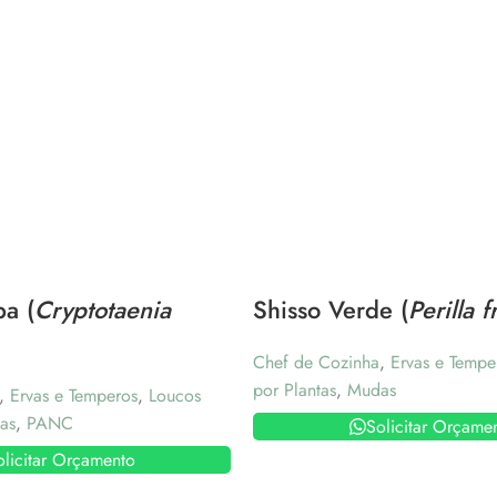
ba (
Cryptotaenia
Shisso Verde (
Perilla 
Chef de Cozinha
,
Ervas e Tempe
por Plantas
,
Mudas
,
Ervas e Temperos
,
Loucos
as
,
PANC
Solicitar Orçame
olicitar Orçamento