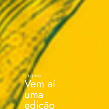
EVENTOS
Vem aí
uma
edição