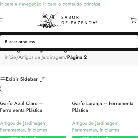
Ir para a navegação
Ir para o conteúdo principal
Artigos de Jardinagem
Início
/
Artigos de Jardinagem
/
Página 2
Exibir Sidebar
Garfo Azul Claro –
Garfo Laranja – Ferramenta
Ferramenta Plástica
Plástica
Artigos de Jardinagem
,
Artigos de Jardinagem
,
Ferramentas
,
Iniciantes
Ferramentas
,
Iniciantes