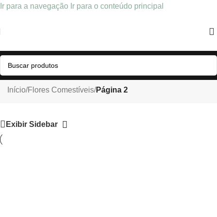
Ir para a navegação
Ir para o conteúdo principal
Flores Comestíveis
Início
/
Flores Comestíveis
/
Página 2
Exibir Sidebar