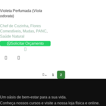
Violeta Perfumada (
Viola
odorata
)
Chef de Cozinha
,
Flores
Comestíveis
,
Mudas
,
PANC
,
Saúde Natural
Solicitar Orçamento
←
1
2
Um oásis de bem-estar para a sua vida.
Conheça nossos cursos e visite a nossa loja física e online.