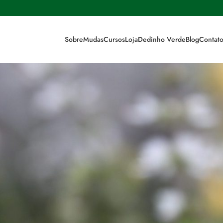
Sobre
Mudas
Cursos
Loja
Dedinho Verde
Blog
Contat