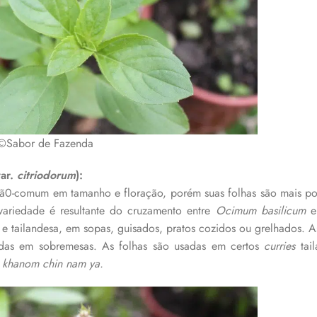
 ©Sabor de Fazenda
ar.
citriodorum
):
cã0-comum em tamanho e floração, porém suas folhas são mais p
 variedade é resultante do cruzamento entre
Ocimum basilicum
a e tailandesa, em sopas, guisados, pratos cozidos ou grelhados. 
das em sobremesas. As folhas são usadas em certos
curries
tai
khanom chin nam ya.