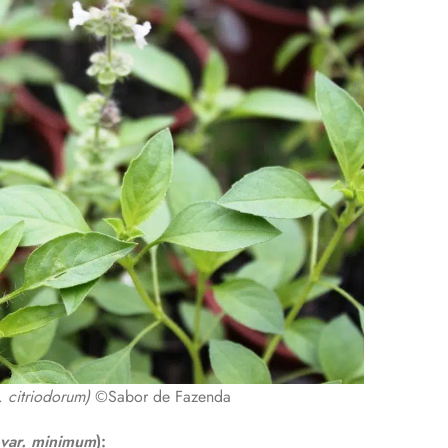
r.
citriodorum
)
©Sabor de Fazenda
var. minimum
):