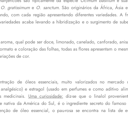
manjericões são tipicamente da espécie
Ocimum basilium
e suas
,
O. gratissimum
e
O. sanctum
. São originários da África, Ásia 
ndo, com cada região apresentando diferentes variedades. A f
 variedades acaba levando a hibridização e o surgimento de sube
 aroma, qual pode ser doce, limonado, canelado, canforado, anis
rmato e coloração das folhas, todas as flores apresentam o mesm
riações de cor.
tração de óleos essenciais, muito valorizados no mercado m
 analgésico) e estragol (usado em perfumes e como aditivo alim
es medicinais.
Uma curiosidade:
diz-se que o linalol provenie
e nativa da América do Sul, é o ingrediente secreto do famoso
enção de óleo essencial, o pau-rosa se encontra na lista de 