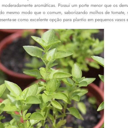
 e moderadamente aromáticas. Possui um porte menor que os dema
o do mesmo modo que o comum, saborizando molhos de tomate, s
resenta-se como excelente opção para plantio em pequenos vasos e 