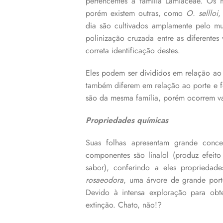
pertencentes à família Lamiaceae. Os 
porém existem outras, como
O. sellloi
dia são cultivados amplamente pelo mu
polinização cruzada entre as diferentes
correta identificação destes.
Eles podem ser divididos em relação ao
também diferem em relação ao porte e fo
são da mesma família, porém ocorrem va
Propriedades químicas
Suas folhas apresentam grande concen
componentes são linalol (produz efeito
sabor), conferindo a eles propriedad
rosaeodora
, uma árvore de grande port
Devido à intensa exploração para obt
extinção. Chato, não!?