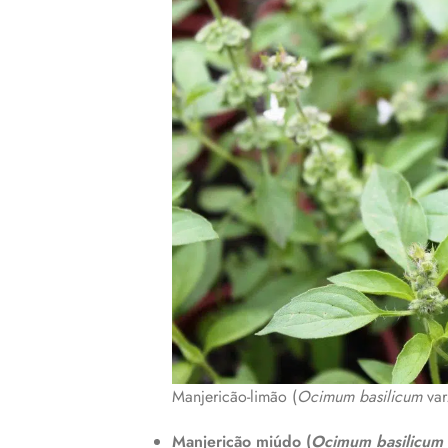
Manjericão-limão (
Ocimum basilicum
va
Manjericão miúdo (
Ocimum basilicum 