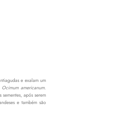
ontiagudas e exalam um
e
Ocimum americanum
.
As sementes, após serem
landeses e também são