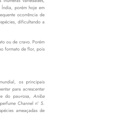
 inúmeras variedades,
e Índia, porém hoje em
requente ocorrência de
spécies, dificultando a
ato ou de cravo. Porém
o formato de flor, pois
undial, os principais
entar para acrescentar
nte do pau-rosa,
Aniba
 perfume Channel nº 5.
espécies ameaçadas de