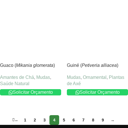
Guaco (
Mikania glomerata
)
Guiné (
Petiveria alliacea
)
Amantes de Chá
,
Mudas
,
Mudas
,
Ornamental
,
Plantas
Saúde Natural
de Axé
Solicitar Orçamento
Solicitar Orçamento
←
1
2
3
4
5
6
7
8
9
→