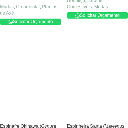
Hortaliça
,
Jardins
Mudas
,
Ornamental
,
Plantas
Comestíveis
,
Mudas
de Axé
Solicitar Orçamento
Solicitar Orçamento
Espinafre Okinawa (
Gynura
Espinheira Santa (
Maytenus