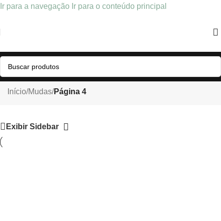
Ir para a navegação
Ir para o conteúdo principal
Mudas
Início
/
Mudas
/
Página 4
Exibir Sidebar