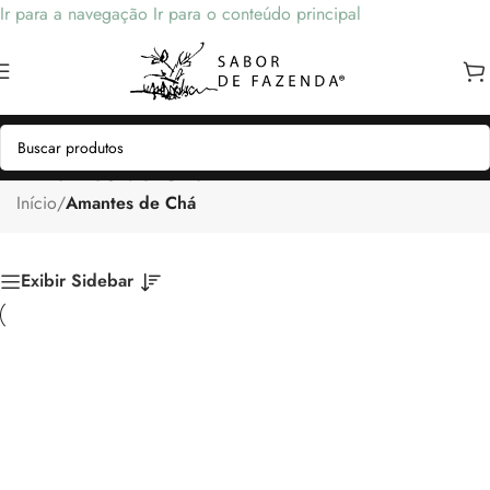
Ir para a navegação
Ir para o conteúdo principal
Amantes de Chá
Início
/
Amantes de Chá
Exibir Sidebar