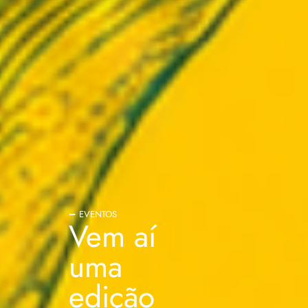
EVENTOS
Vem aí
uma
edição