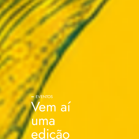
EVENTOS
Vem aí
uma
edição