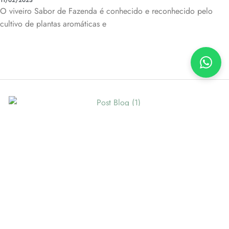
O viveiro Sabor de Fazenda é conhecido e reconhecido pelo
cultivo de plantas aromáticas e
EVENTOS
São Paulo mais Verde
20/01/2025
Vamos celebrar juntos o aniversário de São Paulo! No dia 25 de
janeiro, nossa querida