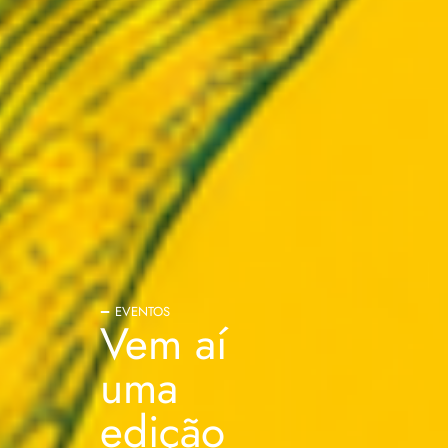
EVENTOS
Vem aí
uma
edição